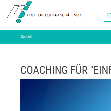
H
Startseite
COACHING FÜR "EI